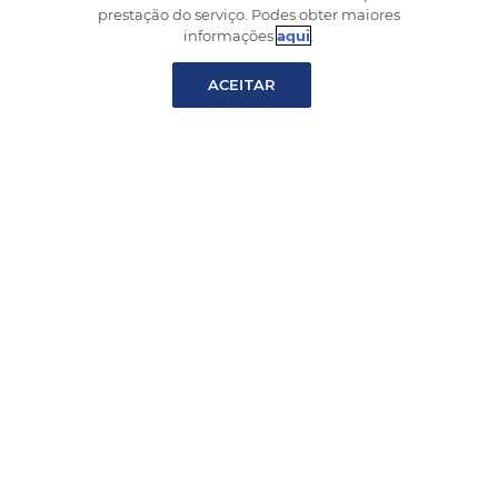
custos do regresso às
prestação do serviço. Podes obter maiores
aulas
informações
aqui
.
ACEITAR
© 2025 Esta página web é propriedade e é gerida
pela Webloyalty International S.L., uma sociedade
comercial devidamente constituída, com sede na C/
Vía de los Poblados, 1 Parque Empresarial Alvento,
Edifício A, 5º andar, 28033 Madrid. CIF B-86473253,
registada no Registro Mercantil de Madrid, Tomo
29968, Folio 80, Hoja M-00539273.
A Webloyalty é uma marca comunitária registada
sob o número 005376082. Todas as outras marcas