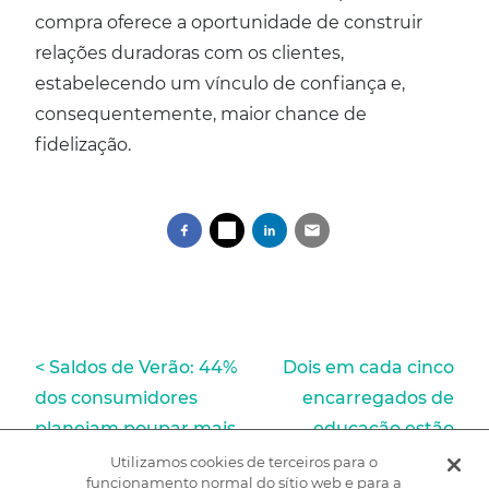
compra oferece a oportunidade de construir
relações duradoras com os clientes,
estabelecendo um vínculo de confiança e,
consequentemente, maior chance de
fidelização.
Navegação
Saldos de Verão: 44%
Dois em cada cinco
dos consumidores
encarregados de
de
planeiam poupar mais
educação estão
artigos
devido à inflação
preocupados com os
Utilizamos cookies de terceiros para o
funcionamento normal do sítio web e para a